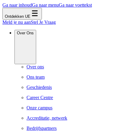
Ga naar inhoud
Ga naar menu
Ga naar voettekst
Ontdekken UE
Meld je nu aan
Stel Je Vraag
Over Ons
Over ons
Ons team
Geschiedenis
Career Centre
Onze campus
Accreditatie, netwerk
Bedrijfspartners